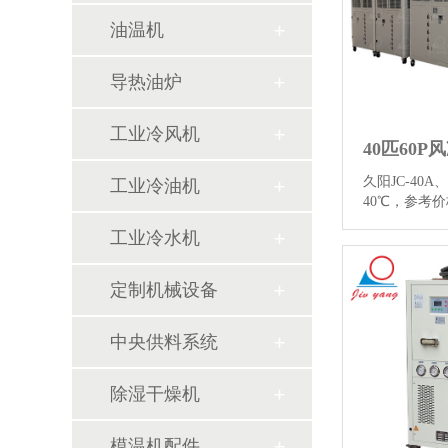
油温机
导热油炉
工业冷风机
久阳JC-40A、
工业冷油机
40℃，参考价
36kw / 
工业冷水机
品业等行业，
水机图片和
定制机械设备
中央供料系统
除湿干燥机
模温机配件