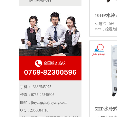
久阳JC-10W，
m³/h，控温
16980元
冷却数控机床
油和液压传动
远程控制水冷
息。…
【详
全国服务热线
0769-82300596
手机：13682545975
传真：0755-27540905
邮箱：jiuyang@szjiuyang.com
5HP水冷
Q Q：2865684410