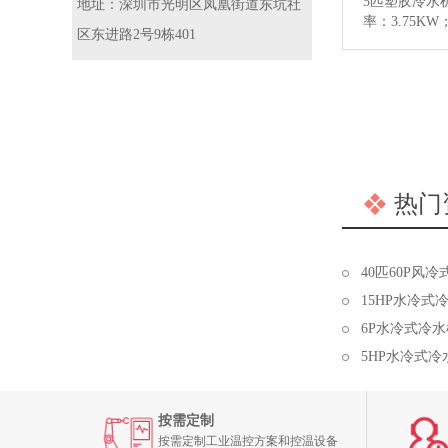
5匹塑胶冷水机
地址：深圳市光明区凤凰街道东坑社
率：3.75K
区东进路2号9栋401
范围5~40
机床等设备的
多详情…
【
热门
40匹60P风
15HP水冷式
6P水冷式冷
5HP水冷式冷
按需定制
按需定制工业温控方案和控温设备