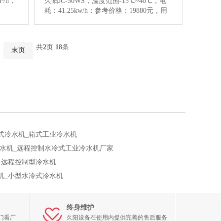
³/h，
久阳JC-50WS，温度范围-15℃~40℃，电
耗：41.25kw/h；参考价格：19880元，用
考价
于流延膜机组、PE透气膜机组和MOPET
业。点
热收缩膜机组等各类薄膜专业设备，点击
多详情
查看50匹PE透气薄膜控温设备图片和更多
共
2
页
18
条
末页
详情信息。…
【详情】
式冷水机_箱式工业冷水机
式冷水机_远程控制水冷式工业冷水机厂家
_远程控制型冷水机
机_小型水冷式冷水机
终身维护
门看厂
久阳设备在使用内提供完善的售后服务