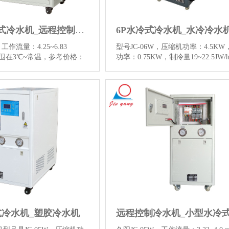
10HP水冷式冷水机_远程控制水冷式工业冷水机厂家
工作流量：4.25~6.83
型号JC-06W，压缩机功率：4.5K
范围在3℃~常温，参考价格：
功率：0.75KW，制冷量19~22.5JW/
，用于塑胶业中注塑吸塑、用于
温范围在3℃~40℃，参考价格：688
及各种精密机床的主轴润滑
可适用于冷却数控机床、各种精密
媒的冷却等，点击查看10HP
主轴润滑油和液压传动媒的冷却，
式冷水机图片和更多详情信
看6P水冷式冷水机图片和更多详情
情】
…
【详情】
式冷水机_塑胶冷水机