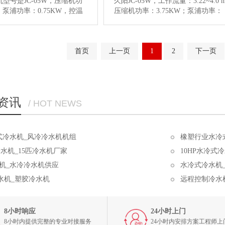
型号是JC-05W，压缩机功
久阳JC-05W，工作流量：3.22~4.0 m
W；泵浦功率：0.75KW，控温
压缩机功率：3.75KW；泵浦功率：
℃，常用于注塑吸塑、冷却数控
0.75KW，控温范围在3℃~40℃，参
配套控温服务，点击查看更
格：6880元，可应用于塑料注塑行
详情】
击查看小型水冷式冷水机图片和更
首页
上一页
信息。…
【详情】
1
2
下一页
资讯
/ HOT NEWS
冷式冷水机_风冷冷水机机组
橡塑行业水冷
冷水机_15匹冷水机厂家
10HP水冷
水机_水冷冷水机供应
水冷式冷水机
水机_塑胶冷水机
远程控制冷水
8小时响应
24小时上门
8小时内提供完整的专业对接服务
24小时内安排方案工程师上