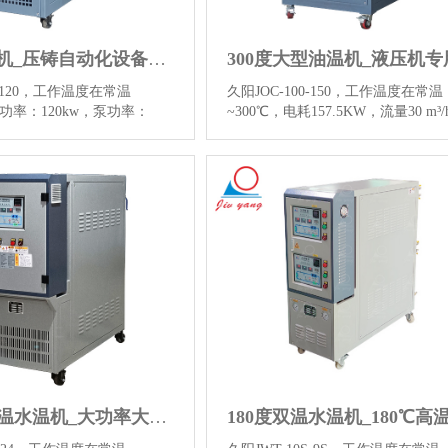
300℃油温机_压铸自动化设备配套专用模温机
0-120，工作温度在常温
久阳JOC-100-150，工作温度在常温
热功率：120kw，泵功率：
~300℃，电耗157.5KW，流量30 m³
50L/min，参考价格：39880
考价格：59880元，用于真空层压机
压铸控温、自动化设备配套
压机及相关印制电路板设备控温，
品生产线控温，点击查看
看300度大型油温机图片和更多详情
自动化设备配套专用模温机图片
息。…
【详情】
信息。…
【详情】
180度超高温水温机_大功率大流量水式模温机