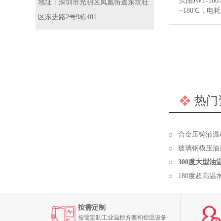
久阳JWT-10
地址：深圳市光明区凤凰街道东坑社
~180℃，电耗3
区东进路2号9栋401
考价格：19
成型、包装印
料挤出等行业
率超高温水温
【详情】
热门
合金压铸油温
玻璃钢模压油
300度大型
180度超高
按需定制
按需定制工业温控方案和控温设备