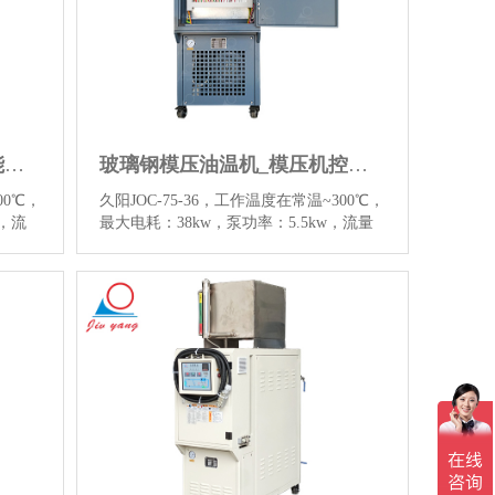
新能源锂电隔膜油温机_新能源电机测试油温机厂家
玻璃钢模压油温机_模压机控温油温机厂家
00℃，
久阳JOC-75-36，工作温度在常温~300℃，
w，流
最大电耗：38kw，泵功率：5.5kw，流量
，用于
300L/min，参考价格：16880元，用于玻
测试控
璃钢热压机成型控温、加热平板控温、橡
S发泡
胶硫化机控温等，点击查看300℃玻璃钢模
隔膜油
压油温机图片和更多详情信息。…
【详
情】
情】