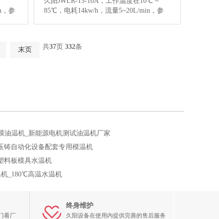
久阳JWLR-15-10A，工作温度在10℃ ~
in，参
85℃，电耗14kw/h，流量5~20L/min，参
，橡胶
考价格：69680元，用于注塑，化工，橡
查看
胶挤出，反应釜，吹塑等行业，点击查看
息。
风冷式冷热水控制器图片和更多详情信
共
37
页
332
条
末页
息。…
【详情】
膜油温机_新能源电机测试油温机厂家
_压铸自动化设备配套专用模温机
_塑料板模具水温机
温机_180℃高温水温机
终身维护
门看厂
久阳设备在使用内提供完善的售后服务