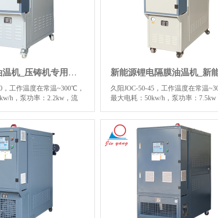
合金压铸油温机_压铸机专用油模温机
-30，工作温度在常温~300℃，
久阳JOC-50-45，工作温度在常温~3
kw/h，泵功率：2.2kw，流
最大电耗：50kw/h，泵功率：7.5k
n，参考价格：15880元，用于
量300L/min，参考价格：19880元
镁合金压铸、锌合金压铸行
新能源锂电隔膜控温、新能源电机
查看300℃合金压铸油温机图
温、复合材料成型、流延辊筒、XP
情信息。…
【详情】
等行业，点击查看300℃新能源锂电
温机图片和更多详情信息。…
【详