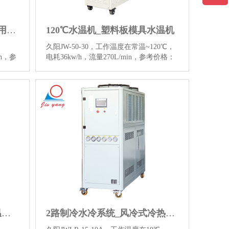
300度大型油温机_液压机专用油模温机
120℃水温机_塑料板模具水温机
久阳JW-50-30，工作温度在常温~120℃，
/h，参
电耗36kw/h，流量270L/min，参考价格：
、液
9860元，用于塑料板挤出辊筒控温、板材
点击查
挤出机控温，点击查看120度塑料板模具
信
水温机图片和更多详情信息。…
【详情】
180度双温水温机_180℃高温水温机
2路制冷水冷系统_风冷式冷热水控制器