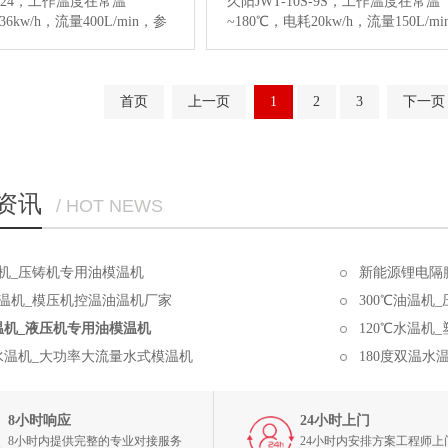
0-24，工作温度在常温
久阳JWT-10S-9S，工作温度在常温
6kw/h，流量400L/min，参
~180℃，电耗20kw/h，流量150L/m
980元，用于注塑成型、压铸
考价格：9880元，用于注塑，化工
刷、反应釜、橡胶辊筒、材
挤出，反应釜，吹塑等行业，点击
控温，点击查看180度大功
180度双温水温机图片和更多详情信
机图片和更多详情信息。…
首页
上一页
…
【详情】
1
2
3
下一页
资讯
/ HOT NEWS
机_压铸机专用油模温机
新能源锂电隔
温机_模压机控温油温机厂家
300℃油温机
油温机_液压机专用油模温机
120℃水温机
温水温机_大功率大流量水式模温机
180度双温水
8小时响应
24小时上门
8小时内提供完整的专业对接服务
24小时内安排方案工程师上