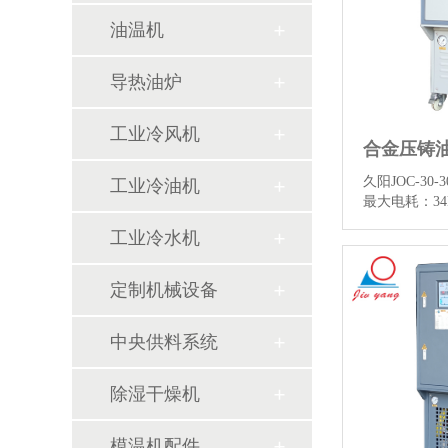
油温机
导热油炉
工业冷风机
久阳JOC-30
工业冷油机
最大电耗：34
量200L/mi
工业冷水机
铝合金压铸、
业控温，点击
片和更多详
定制机械设备
中央供料系统
除湿干燥机
模温机配件