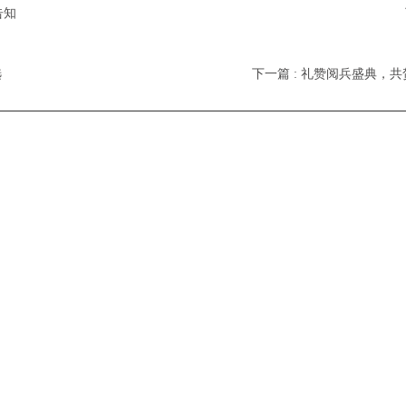
告知
选
下一篇 : 礼赞阅兵盛典，共