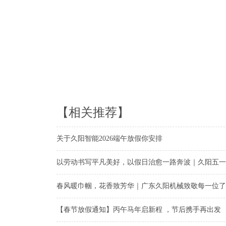
【相关推荐】
关于久阳智能2026端午放假你安排
以劳动书写平凡美好，以假日治愈一路奔波｜久阳五一
春风暖巾帼，花香致芳华｜广东久阳机械致敬每一位了
【春节放假通知】丙午马年启新程 ，节后携手再出发