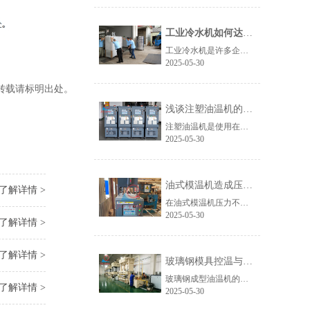
工业冷水机如何达到高效率工作？
​工业冷水机是许多企业生产活动中不可或缺的工具，而如何提高其工作效率则是各企业所需探讨的问题。本文将从以下几个方面阐述如何使工业冷水机达到高效率工作：选购适合的工业冷水机、正确的安装方式以及日常维护保养等方面。
2025-05-30
转载请标明出处。
浅谈注塑油温机的构成和工作原理
​注塑油温机是使用在注塑成型行业的控温辅机设备，控温原理是很多客户知道较少，小编对这问题请教了专业技术人员，从组成部分和工作原理两方面来总结。
2025-05-30
油式模温机造成压力不稳定的判断方法
了解详情 >
在油式模温机压力不稳定的情况下，先停止加热，排查压力不稳定的因素。1排除管道内空气，2选择合适的导热油，3排除油温机里面的水；养护模温机冷水机找久阳机械。
2025-05-30
了解详情 >
了解详情 >
玻璃钢模具控温与模压成型油温机之间的作用和特点
玻璃钢成型油温机的主要用途是加热、恒温和降温，具有完整的操作控制和安全监控装置，可以精确控制工作温度，保证正常玻璃钢成型生产过程。在这期间要设定油温机的温度、控制加热时间，通过对模具内的模压料属性进行控温操作...
了解详情 >
2025-05-30