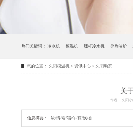
热门关键词：
冷水机
模温机
螺杆冷水机
导热油炉
您的位置：
久阳模温机
>
资讯中心
>
久阳动态
关于
作者： 久阳小
信息摘要：
浓/情/端/端/午/粽/飘/香…