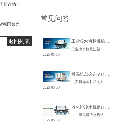
了解详情 >
常见问答
贺家国荣光​
返回列表
工业冷水机标准操作规范及制冷量精准计算方法（选型+运维通用）
工业冷水机是注塑、模具、化工、电镀、新材料、新能源等工业生产中不可或缺的核心温控设备，主要用于设备恒温控温、快速吸收并带走生产工艺余热，稳定生产温度环境，保障产
2025-05-30
模温机怎么选？价格参考 + 全套选型要点，一文看懂！
【开篇导语】模具温度直接影响产品良率、成型周期、变形缩水。不少企业采购模温机时，只对比价格，忽略机型匹配，最后出现升温慢、温度不均、频繁故障等问题。 今天广东久
2025-05-30
溴化锂冷水机组详细分类与冷冻水补水泵配置说明
一、溴化锂冷水机组主要分类方法 溴化锂冷水机组是依靠溴化锂水溶液实现吸收式制冷的中央空调主机，分类方式多样，不同分类对应不同热源、功能、效率与应用场景，主要分
2025-05-30