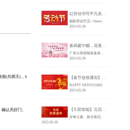
以劳动书写平凡美好，以假日治愈一路奔波｜久阳五一放假安排
国际劳动节五一International Workers' Day
2025-05-30
春风暖巾帼，花香致芳华｜广东久阳机械致敬每一位了不起的她
广东久阳智能装备有限公司 春风暖巾帼花香致芳华2026丨3.8妇女节快乐
2025-05-30
假(共两天)，6
【春节放假通知】丙午马年启新程 ，节后携手再出发
HAPPY NEWYEARHAPPY NEWYEAR放假通知HAPPY NEW YEAR马年大吉HAPPY NEW YEAR马年美好祝愿1、愿您在马年里，事业一
2025-05-30
【久阳智能】元启新程，马踏春声｜2026 年元旦放假告知
，确认关好门、
岁聿云暮，新元将启。时序轮转至 2025 年末，元旦的暖意已漫过岁序的扉页。结合国家法定假期与公司生产排布，现将 2026 年元旦休假安排敬告诸位同仁：休假时序
2025-05-30