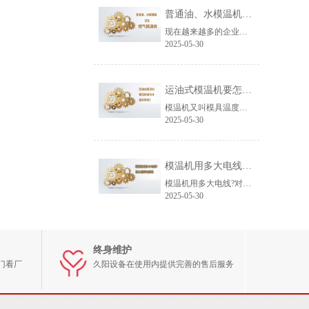
普通油、水模温机和燃气模温机的优缺点
现在越来越多的企业生产中都会用到模温机，那么选什么模温机才最实用最高效也是很多人考虑的问题，比如在燃气模温机和电热模温机哪个比较好，相信很多人都不是很了解，电热
2025-05-30
运油式模温机要怎样操作才是好用呢？
模温机又叫模具温度控制机，起初应用在注塑模具的控温行业。后来随着机械行业的发展应用越来越广泛，可应用于塑胶成型，导光板压铸，橡胶轮胎、滚轮，化工反应釜、粘合、密
2025-05-30
模温机用多大电线?怎么选择电源线
模温机用多大电线?对于初次使用模温机的用户来说，该用多粗的电线而迷惑，选大了会造成经济的浪费，选小了又会存在安全隐患，如何选择合适的电源线是很多用户比较关心的问
2025-05-30
终身维护
门看厂
久阳设备在使用内提供完善的售后服务