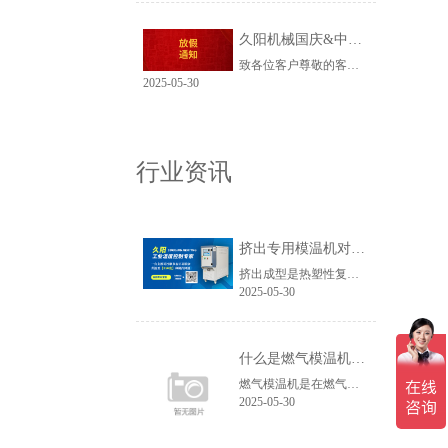
久阳机械国庆&中秋放假通知
致各位客户尊敬的客户：您好！衷心感谢您一直以来对我司的信任与支持。值此国庆与中秋双节来临之际，根据国家法定节假日及我司生产需求安排，现将我司假期服务调整情况告知
2025-05-30
行业资讯
挤出专用模温机对挤出成型的作用介绍
挤出成型是热塑性复合材料制品生产中应用较广的工艺之一，挤出专用模温机是用于控制挤出机各个温控区温度的设备。挤出机需要控温的区域比较多，而且每个控温区所需要控制的
2025-05-30
什么是燃气模温机，燃气模温机有什么特点
燃气模温机是在燃气导热油锅炉上发展而来，其准确的名称应该是节能型移动撬装式燃气导热油锅炉，称之为模温机是一种通俗的名称，也导致了很多客户的误解。我们可以从“节能型移动撬装式燃气导热油锅炉”这个正式名称来了解我们常说的燃气模温机。首先，燃气模温机的“节能”是相对于传统燃气导热油锅炉而言，燃气模温机在燃气导热油锅炉的基础上...
2025-05-30